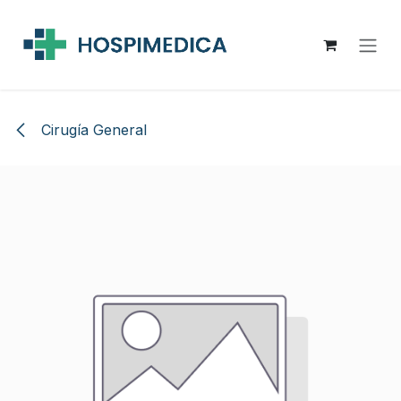
Ir al contenido
Cirugía General