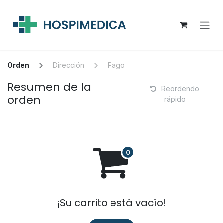
Ir al contenido
Orden
Dirección
Pago
Resumen de la
Reordendo
orden
rápido
¡Su carrito está vacío!