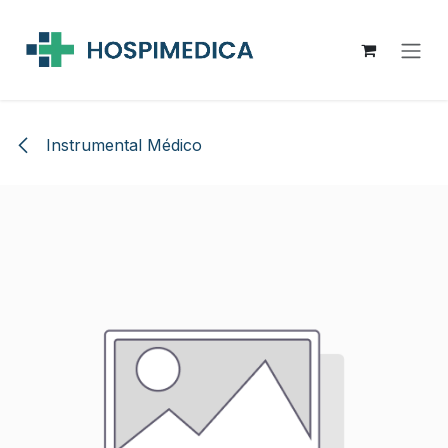
Ir al contenido
Instrumental Médico