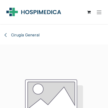
Ir al contenido
Cirugía General