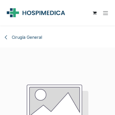
Ir al contenido
Cirugía General