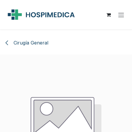
Ir al contenido
Cirugía General