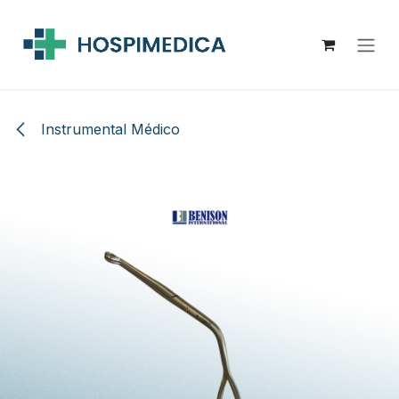
Ir al contenido
Instrumental Médico