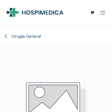
Ir al contenido
Cirugía General