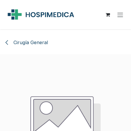
Ir al contenido
Cirugía General