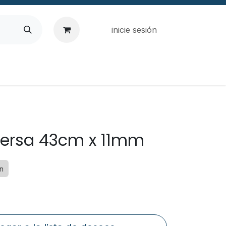
inicie sesión
versa 43cm x 11mm
án