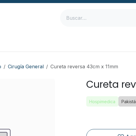
Inicio
Productos
Empresa
Contáctanos
o
Cirugía General
Cureta reversa 43cm x 11mm
Cureta re
Hospimedica
Pakist