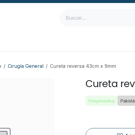
Inicio
Productos
Empresa
Contáctanos
o
Cirugía General
Cureta reversa 43cm x 9mm
Cureta re
Hospimedica
Pakist