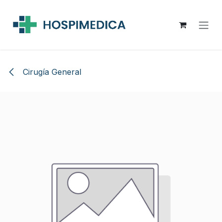
Ir al contenido
Cirugía General