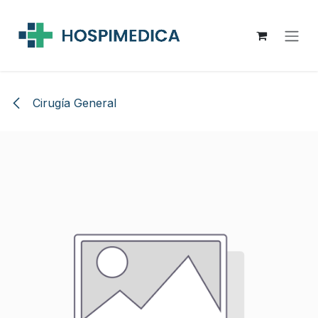
Ir al contenido
Cirugía General