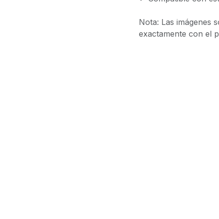
Nota: Las imágenes s
exactamente con el pr
Con la tecnología de
Agr
Términos y condiciones
Grantía de devolución d
Envío: 2-3 días hábiles
Contáctanos