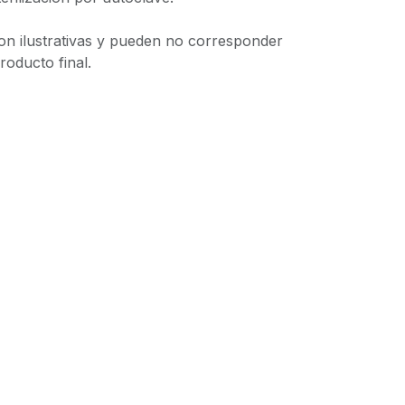
info@hospimedica.com.uy
on ilustrativas y pueden no corresponder
oducto final.
- El mejor
Comercio electrónico de código abierto
egar a la lista de deseos
e 30 días