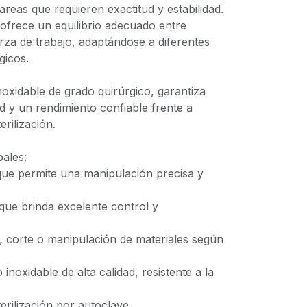
tareas que requieren exactitud y estabilidad.
ofrece un equilibrio adecuado entre
rza de trabajo, adaptándose a diferentes
gicos.
oxidable de grado quirúrgico, garantiza
ad y un rendimiento confiable frente a
erilización.
pales:
que permite una manipulación precisa y
 que brinda excelente control y
n, corte o manipulación de materiales según
 inoxidable de alta calidad, resistente a la
erilización por autoclave.
+598 24004725