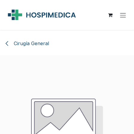
Ir al contenido
Cirugía General