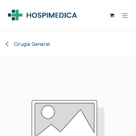
Ir al contenido
Cirugía General