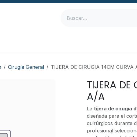
Inicio
Productos
Empresa
Contáctanos
o
Cirugía General
TIJERA DE CIRUGIA 14CM CURVA 
TIJERA DE
A/A
La
tijera de cirugía 
diseñada para el corte
quirúrgicos durante d
profesional seleccio