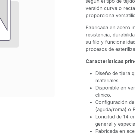
según el tipo de tejid
versión curva o rect
proporciona versatili
Fabricada en acero in
resistencia, durabil
su filo y funcionalid
procesos de esteriliza
Características prin
Diseño de tijera q
materiales.
Disponible en ve
clínico.
Configuración de
(aguda/roma) o 
Longitud de 14 cm
general y especia
Fabricada en acer