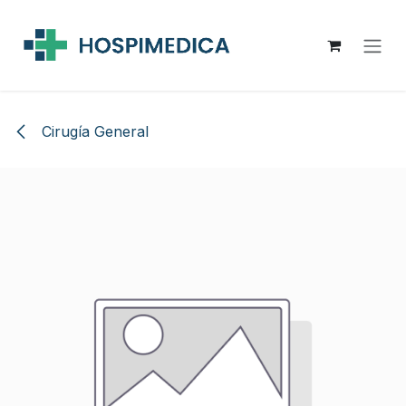
Ir al contenido
Cirugía General