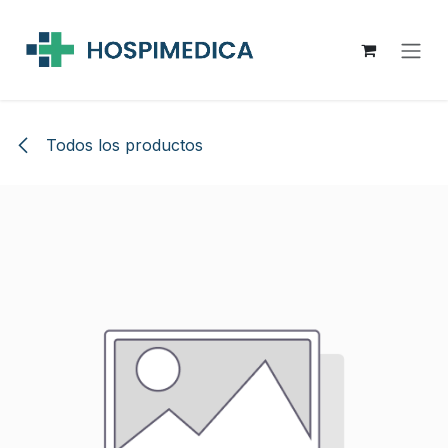
Ir al contenido
Todos los productos