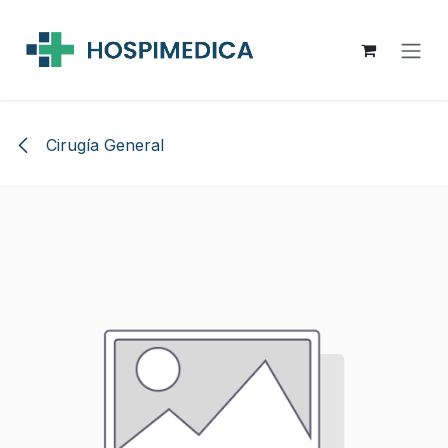
Ir al contenido
Cirugía General