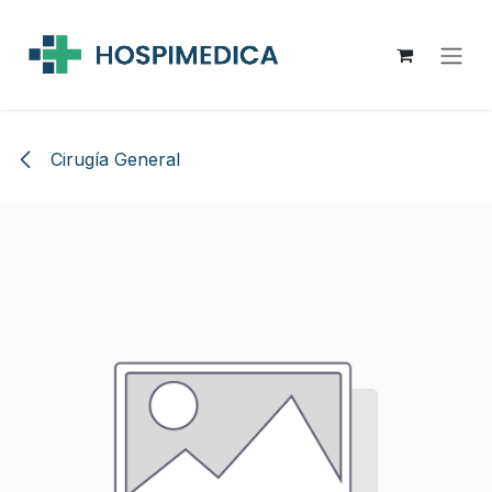
Ir al contenido
Cirugía General