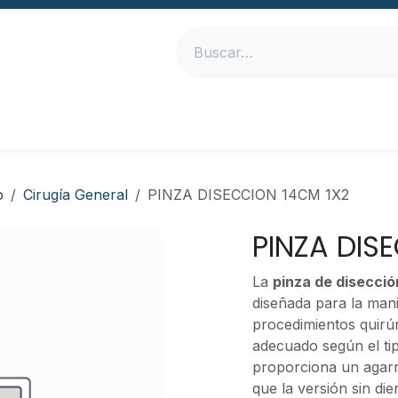
Inicio
Productos
Empresa
Contáctanos
o
Cirugía General
PINZA DISECCION 14CM 1X2
PINZA DIS
La
pinza de disecció
diseñada para la mani
procedimientos quirú
adecuado según el tipo
proporciona un agarre
que la versión sin di