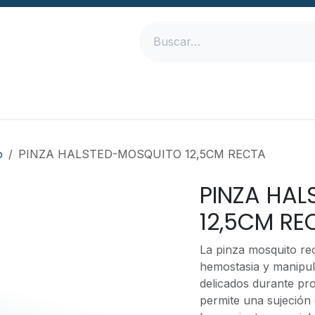
Inicio
Productos
Empresa
Contáctanos
o
PINZA HALSTED-MOSQUITO 12,5CM RECTA
PINZA HA
12,5CM RE
La pinza mosquito rec
hemostasia y manipul
delicados durante pro
permite una sujeción 