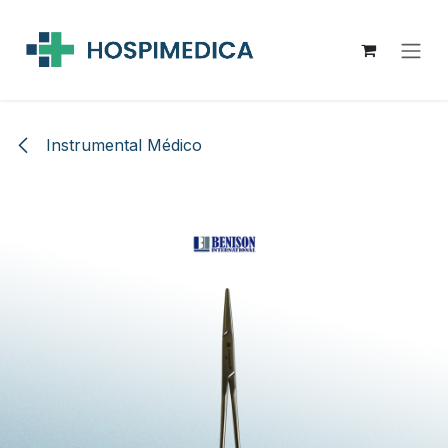
Ir al contenido
Instrumental Médico