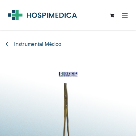
Ir al contenido
Instrumental Médico