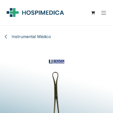
Ir al contenido
Instrumental Médico