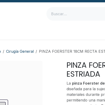
Inicio
Productos
Empresa
Contáctanos
o
Cirugía General
PINZA FOERSTER 18CM RECTA ES
PINZA FOE
ESTRIADA
La
pinza Foerster de
diseñada para la suj
materiales durante pr
permitiendo una mani