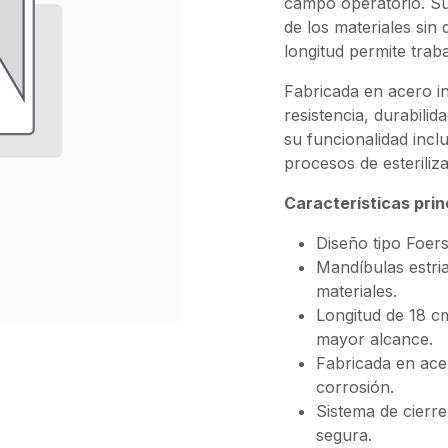
campo operatorio. Su 
de los materiales sin
longitud permite trab
Fabricada en acero in
resistencia, durabil
su funcionalidad incl
procesos de esteriliza
Características prin
Diseño tipo Foer
Mandíbulas estri
materiales.
Longitud de 18 c
mayor alcance.
Fabricada en acer
corrosión.
Sistema de cierre
segura.