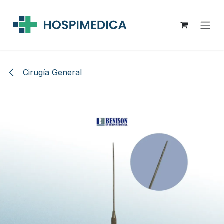
Ir al contenido
Cirugía General