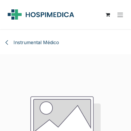
Ir al contenido
Instrumental Médico