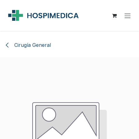
Ir al contenido
Cirugía General