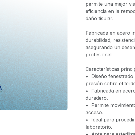
permite una mejor vis
eficiencia en la remo
daño tisular.
Fabricada en acero in
durabilidad, resistenci
asegurando un desem
profesional.
Características princi
•⁠ ⁠Diseño fenestrado 
presión sobre el tejid
•⁠ ⁠Fabricada en acero
duradero.
•⁠ ⁠Permite movimient
acceso.
•⁠ ⁠Ideal para proced
laboratorio.
•⁠ ⁠Apta para esterili