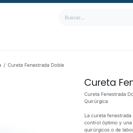
Inicio
Productos
Empresa
Contáctanos
o
Cureta Fenestrada Doble
Cureta Fe
Cureta Fenestrada Do
Quirúrgica
La cureta fenestrada
control óptimo y una
quirúrgicos o de labo