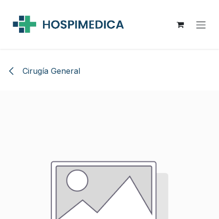
Ir al contenido
Cirugía General