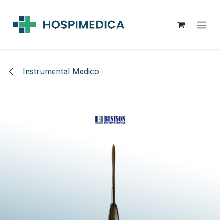
Ir al contenido
Instrumental Médico