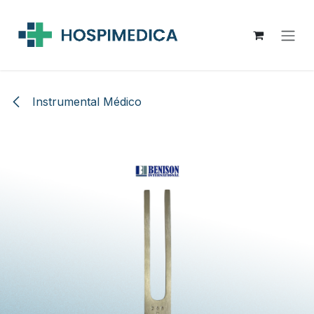
Ir al contenido
Instrumental Médico