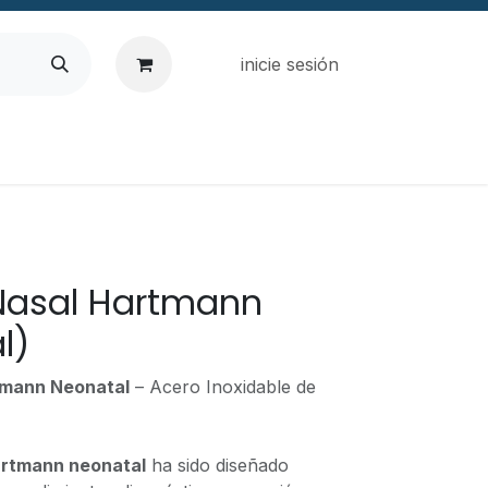
inicie sesión
Nasal Hartmann
l)
tmann Neonatal
– Acero Inoxidable de
artmann neonatal
ha sido diseñado