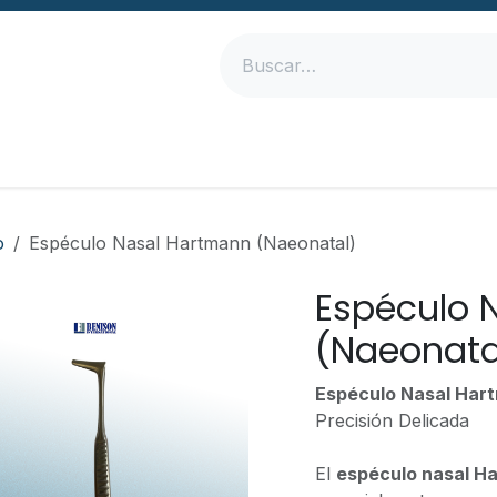
Inicio
Productos
Empresa
Contáctanos
o
Espéculo Nasal Hartmann (Naeonatal)
Espéculo 
(Naeonata
Espéculo Nasal Har
Precisión Delicada
El
espéculo nasal H