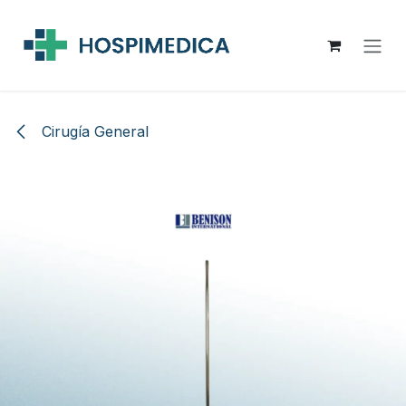
Ir al contenido
Cirugía General