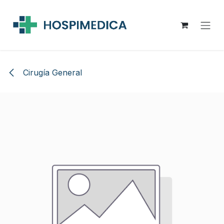
Ir al contenido
Cirugía General