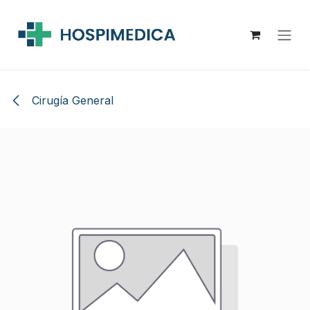
Ir al contenido
Cirugía General