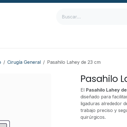
Inicio
Productos
Empresa
Contáctanos
o
Cirugía General
Pasahilo Lahey de 23 cm
Pasahilo 
El
Pasahilo Lahey de
diseñado para facilit
ligaduras alrededor d
trabajo preciso y se
quirúrgicos.