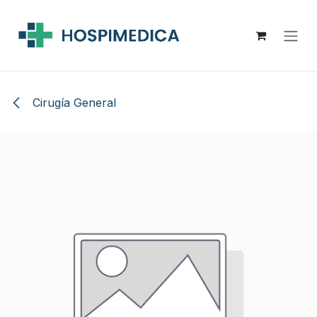
Ir al contenido
Cirugía General