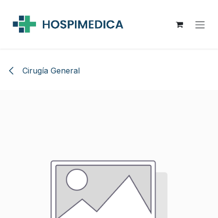
Ir al contenido
Cirugía General