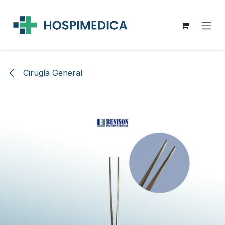
Ir al contenido
Cirugía General