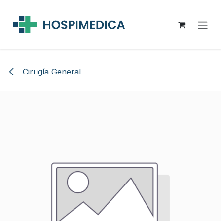
Ir al contenido
Cirugía General