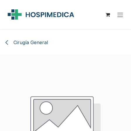
Ir al contenido
Cirugía General