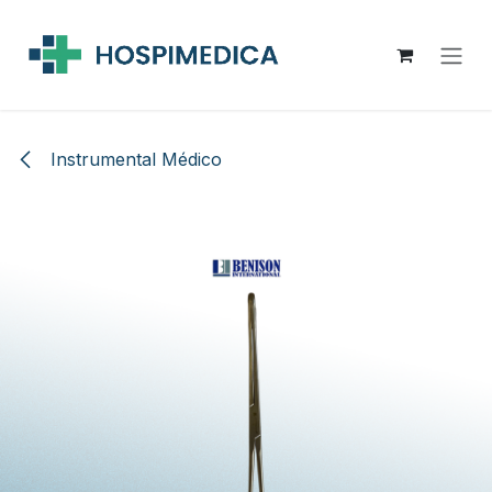
Ir al contenido
Instrumental Médico