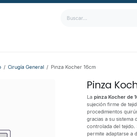
Inicio
Productos
Empresa
Contáctanos
o
Cirugía General
Pinza Kocher 16cm
Pinza Koc
La
pinza Kocher de 1
sujeción firme de teji
procedimientos quirú
gracias a su sistema d
controlada del tejido.
permite adaptarse a 