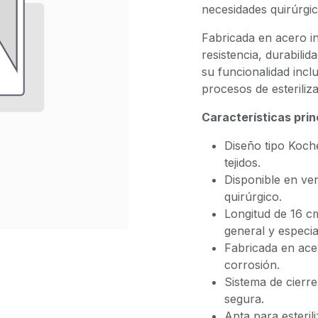
necesidades quirúrgic
Fabricada en acero in
resistencia, durabil
su funcionalidad incl
procesos de esteriliza
Características prin
Diseño tipo Koche
tejidos.
Disponible en ve
quirúrgico.
Longitud de 16 cm
general y especia
Fabricada en acer
corrosión.
Sistema de cierre
segura.
Apta para esteril