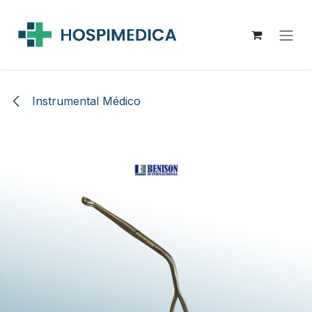
Ir al contenido
Instrumental Médico