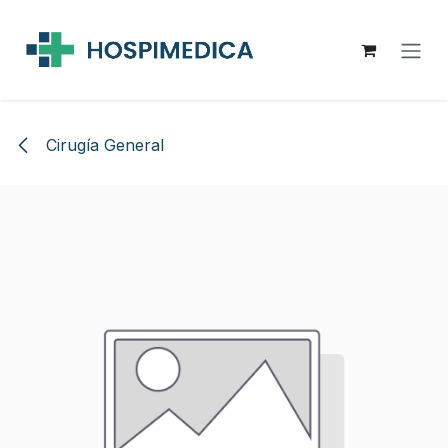
Ir al contenido
Cirugía General