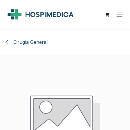
Ir al contenido
Cirugía General