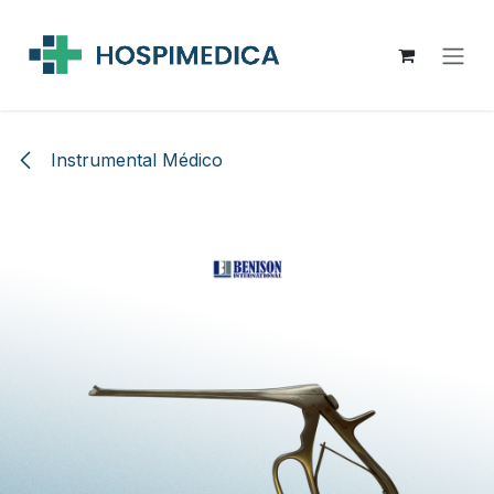
Ir al contenido
Instrumental Médico